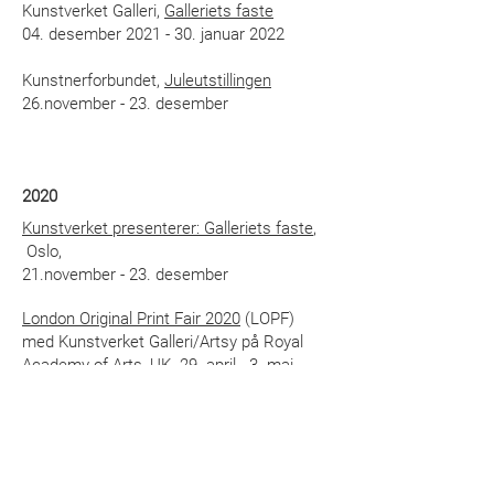
Kunstverket Galleri,
Galleriets faste
04. desember 2021 - 30. januar 2022
Kunstnerforbundet,
Juleutstillingen
26.november - 23. desember
2020
Kunstverket presenterer: Galleriets faste
,
Oslo,
21.november - 23. desember
London Original Print Fair 2020
(LOPF)
med Kunstverket Galleri/Artsy på Royal
Academy of Arts, UK 29. april - 3. mai
Nordic Contemporary Print Triennial XVI
,
Sverige