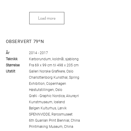
Load more
OBSERVERT 79ºN
År
2014 - 2017
Teknikk
Karborundum, koldnål, sjablong
Størrelse
Fra 69 x 99 cm til 498 x 205 cm
Utstilt
Galleri Norske Grafikere, Oslo
Charlottenborg Kunsthal, Spring
JORDOBSERVATORIUM
Exhibition, Copenhagen
Høstutstillingen, Oslo
GraN - Graphic Nordica, Akureyri
Kunstmuseum, Iceland
Bølgen Kulturhus, Larvik
SPENNVIDDE, Rørosmuseet
6th Guanlan Print Biennial, China
Printmaking Museum, China