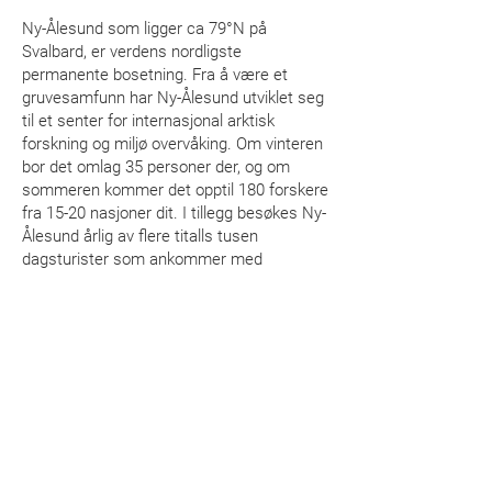
Ny-Ålesund som ligger ca 79°N på
Svalbard, er verdens nordligste
permanente bosetning. Fra å være et
gruvesamfunn har Ny-Ålesund utviklet seg
til et senter for internasjonal arktisk
forskning og miljø overvåking. Om vinteren
bor det omlag 35 personer der, og om
sommeren kommer det opptil 180 forskere
fra 15-20 nasjoner dit. I tillegg besøkes Ny-
Ålesund årlig av flere titalls tusen
KINESISK GRESSTELLER
dagsturister som ankommer med
cruiseskip. Naturen der er sårbar og i løpet
av de siste årene har det skjedd store
endringer. Breene har minsket og
Kongsfjorden, der Ny-Ålesund ligger, har
blitt isfri.
Mitt første besøk på Svalbard var i år 2000.
Etter dette har jeg tilbrakt mange somrer
på Kunstnerhytta som Norske
Billedkunstnere leier av Kings Bay AS i Ny-