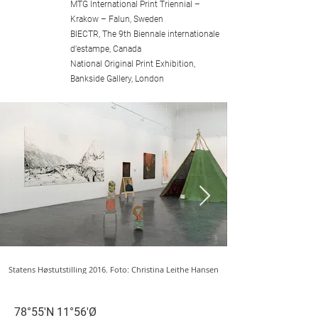
MTG International Print Triennial –
Krakow – Falun, Sweden
BIECTR, The 9th Biennale internationale
d’estampe, Canada
National Original Print Exhibition,
THIISBUKTA II
Bankside Gallery, London
Statens Høstutstilling 2016. Foto: Christina Leithe Hansen
MÅLINGER VED BREEN
78°55'N 11°56'Ø